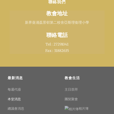
聯絡我們
教會地址
新界葵涌荔景邨第二校舍亞斯理衞理小學
聯絡電話
Tel : 27291041
Fax : 31882635
最新消息
教會生活
每週代禱
主日崇拜
本堂消息
團契聚會
總議會消息
相片簿