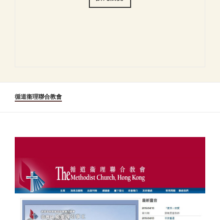
循道衞理聯合教會