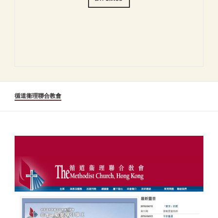
循道衞理聯合教會