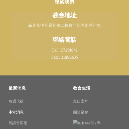
聯絡我們
教會地址
新界葵涌荔景邨第二校舍亞斯理衞理小學
聯絡電話
Tel : 27291041
Fax : 31882635
最新消息
教會生活
每週代禱
主日崇拜
本堂消息
團契聚會
總議會消息
相片簿